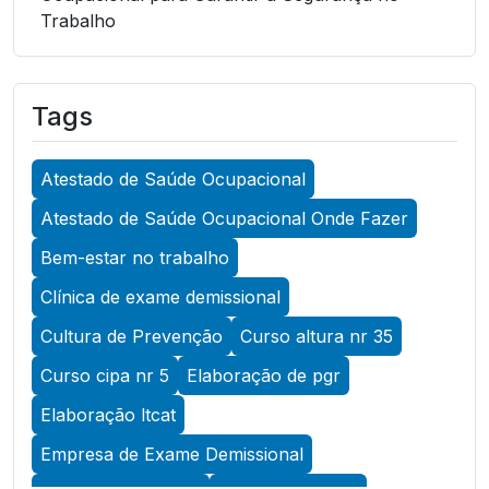
Trabalho
A Importância do Atestado de Saúde
Ocupacional para Garantir a Segurança no
Tags
Trabalho
A Importância do Atestado de Saúde
Atestado de Saúde Ocupacional
Ocupacional para Promover a Segurança no
Trabalho
Atestado de Saúde Ocupacional Onde Fazer
A Importância do Exame Admissional para
Bem-estar no trabalho
Garantir a Saúde Ocupacional Eficiente
Clínica de exame demissional
A Importância do Exame ASO para Garantir a
Cultura de Prevenção
Curso altura nr 35
Saúde Ocupacional Eficiente
Curso cipa nr 5
Elaboração de pgr
A Importância do Exame de Acuidade Visual
Elaboração ltcat
para Manter a Saúde Ocular
Empresa de Exame Demissional
A Importância do Exame de Retorno ao