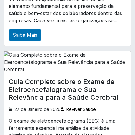
Ambiente Corporativo
elemento fundamental para a preservação da
Laudo técnico de insalubridade
saúde e bem-estar dos colaboradores dentro das
A Relevância do Atestado de Saúde Ocupacional
Pcmso exames complementares
empresas. Cada vez mais, as organizações se...
para Garantir a Segurança no Trabalho
Perfil profissiográfico previdenciário ppp
Saiba Mais
A Relevância do Exame ASO para a Saúde
Treinamento CIPA
Treinamento cipa nr 5
Ocupacional e Bem-Estar no Trabalho
Treinamento de brigada de incêndio
A Relevância do Exame ASO para a Saúde
Treinamento de primeiros socorros para empresa
Ocupacional e o Desenvolvimento Profissional
Treinamento trabalho em altura NR 35
A Relevância do Exame de Medicina do Trabalho
Guia Completo sobre o Exame de
para a Saúde dos Colaboradores
análise ergonómica preliminar nr17
Eletroencefalograma e Sua
análise ergonômica do trabalho nr17
A Relevância do Exame de Retorno ao Trabalho
Relevância para a Saúde Cerebral
para uma Reintegração Segura e Eficaz
análise preliminar de perigos
27 de Janeiro de 2026
Reviver Saúde
A Relevância do Exame Médico Ocupacional
atestado de saúde ocupacional em paraná
para a Promoção da Saúde no Trabalho
O exame de eletroencefalograma (EEG) é uma
clinica de exames ocupacionais
ferramenta essencial na análise da atividade
A Saúde e Segurança no Trabalho: Um Pilar