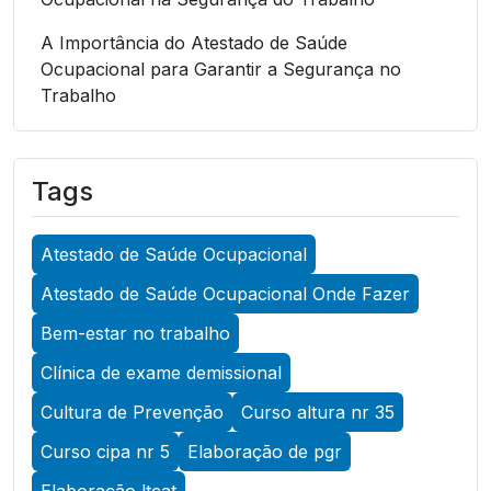
A Importância do Atestado de Saúde
Ocupacional para Garantir a Segurança no
Trabalho
A Importância do Atestado de Saúde
Ocupacional para Garantir a Segurança no
Tags
Trabalho
A Importância do Atestado de Saúde
Atestado de Saúde Ocupacional
Ocupacional para Promover a Segurança no
Trabalho
Atestado de Saúde Ocupacional Onde Fazer
A Importância do Exame Admissional para
Bem-estar no trabalho
Garantir a Saúde Ocupacional Eficiente
Clínica de exame demissional
A Importância do Exame ASO para Garantir a
Cultura de Prevenção
Curso altura nr 35
Saúde Ocupacional Eficiente
Curso cipa nr 5
Elaboração de pgr
A Importância do Exame de Acuidade Visual