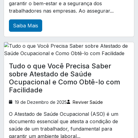
garantir o bem-estar e a segurança dos
A Relevância do Atestado de Saúde Ocupacional
Pcmso exames complementares
trabalhadores nas empresas. Ao assegurar...
para Garantir a Segurança no Trabalho
Perfil profissiográfico previdenciário ppp
Saiba Mais
A Relevância do Exame ASO para a Saúde
Treinamento CIPA
Treinamento cipa nr 5
Ocupacional e Bem-Estar no Trabalho
Treinamento de brigada de incêndio
A Relevância do Exame ASO para a Saúde
Treinamento de primeiros socorros para empresa
Ocupacional e o Desenvolvimento Profissional
Treinamento trabalho em altura NR 35
Tudo o que Você Precisa Saber
A Relevância do Exame de Medicina do Trabalho
sobre Atestado de Saúde
para a Saúde dos Colaboradores
análise ergonómica preliminar nr17
Ocupacional e Como Obtê-lo com
análise ergonômica do trabalho nr17
A Relevância do Exame de Retorno ao Trabalho
Facilidade
para uma Reintegração Segura e Eficaz
análise preliminar de perigos
19 de Dezembro de 2025
Reviver Saúde
A Relevância do Exame Médico Ocupacional
atestado de saúde ocupacional em paraná
para a Promoção da Saúde no Trabalho
O Atestado de Saúde Ocupacional (ASO) é um
clinica de exames ocupacionais
documento essencial que atesta a condição de
A Saúde e Segurança no Trabalho: Um Pilar
saúde de um trabalhador, fundamental para
clínica de aso ocupacional em paraná
para o Sucesso das Empresas
garantir um ambiente laboral...