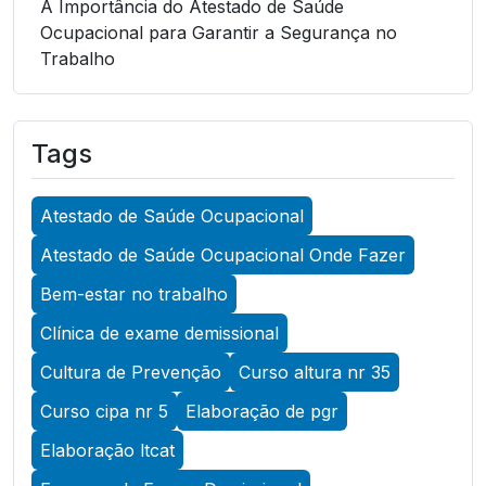
A Importância do Atestado de Saúde
Ocupacional para Garantir a Segurança no
Trabalho
A Importância do Atestado de Saúde
Ocupacional para Garantir a Segurança no
Tags
Trabalho
A Importância do Atestado de Saúde
Atestado de Saúde Ocupacional
Ocupacional para Promover a Segurança no
Trabalho
Atestado de Saúde Ocupacional Onde Fazer
A Importância do Exame Admissional para
Bem-estar no trabalho
Garantir a Saúde Ocupacional Eficiente
Clínica de exame demissional
A Importância do Exame ASO para Garantir a
Cultura de Prevenção
Curso altura nr 35
Saúde Ocupacional Eficiente
Curso cipa nr 5
Elaboração de pgr
A Importância do Exame de Acuidade Visual
Elaboração ltcat
para Manter a Saúde Ocular