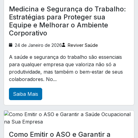
Exame de audiometria
A Relevância da Clínica de Exames Demissionais
Medicina e Segurança do Trabalho:
na Promoção da Segurança e Saúde
Exame de eletrocardiograma
Estratégias para Proteger sua
Ocupacional
Equipe e Melhorar o Ambiente
Exames complementares ocupacionais
Corporativo
A Relevância da Clínica de Medicina e Segurança
Laudo LTCAT
Laudo ltcat
do Trabalho para Saúde e Bem-Estar no
24 de Janeiro de 2026
Reviver Saúde
Ambiente Corporativo
Laudo técnico de insalubridade
A saúde e segurança do trabalho são essenciais
A Relevância do Atestado de Saúde Ocupacional
Pcmso exames complementares
para qualquer empresa que valoriza não só a
para Garantir a Segurança no Trabalho
Perfil profissiográfico previdenciário ppp
produtividade, mas também o bem-estar de seus
colaboradores. No...
A Relevância do Exame ASO para a Saúde
Treinamento CIPA
Treinamento cipa nr 5
Ocupacional e Bem-Estar no Trabalho
Treinamento de brigada de incêndio
Saiba Mais
A Relevância do Exame ASO para a Saúde
Treinamento de primeiros socorros para empresa
Ocupacional e o Desenvolvimento Profissional
Treinamento trabalho em altura NR 35
A Relevância do Exame de Medicina do Trabalho
para a Saúde dos Colaboradores
análise ergonómica preliminar nr17
Como Emitir o ASO e Garantir a
análise ergonômica do trabalho nr17