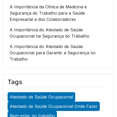
A Importância da Clínica de Medicina e
Segurança do Trabalho para a Saúde
Empresarial e dos Colaboradores
A Importância do Atestado de Saúde
Ocupacional na Segurança do Trabalho
A Importância do Atestado de Saúde
Ocupacional para Garantir a Segurança no
Trabalho
A Importância do Atestado de Saúde
Ocupacional para Garantir a Segurança no
Tags
Trabalho
A Importância do Atestado de Saúde
Atestado de Saúde Ocupacional
Ocupacional para Promover a Segurança no
Trabalho
Atestado de Saúde Ocupacional Onde Fazer
A Importância do Exame Admissional para
Bem-estar no trabalho