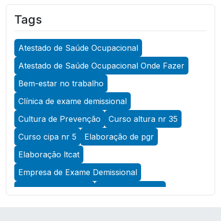
Ocupacional para Garantir a Segurança no
Tags
Trabalho
A Importância do Atestado de Saúde
Atestado de Saúde Ocupacional
Ocupacional para Promover a Segurança no
Trabalho
Atestado de Saúde Ocupacional Onde Fazer
A Importância do Exame Admissional para
Bem-estar no trabalho
Garantir a Saúde Ocupacional Eficiente
Clínica de exame demissional
A Importância do Exame ASO para Garantir a
Cultura de Prevenção
Curso altura nr 35
Saúde Ocupacional Eficiente
Curso cipa nr 5
Elaboração de pgr
A Importância do Exame de Acuidade Visual
Elaboração ltcat
para Manter a Saúde Ocular
Empresa de Exame Demissional
A Importância do Exame de Retorno ao
Trabalho para Garantir a Saúde e Segurança
Empresa de Pcmso
Empresa de SST
dos Colaboradores
Empresa de exame admissional
A Importância do Exame Periódico para a Saúde