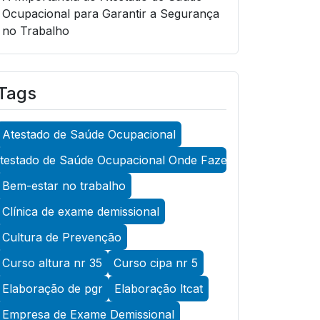
Ocupacional para Garantir a Segurança
no Trabalho
A Importância do Atestado de Saúde
Ocupacional para Garantir a Segurança
Tags
no Trabalho
A Importância do Atestado de Saúde
Atestado de Saúde Ocupacional
Ocupacional para Promover a
Segurança no Trabalho
testado de Saúde Ocupacional Onde Fazer
A Importância do Exame Admissional
Bem-estar no trabalho
para Garantir a Saúde Ocupacional
Clínica de exame demissional
Eficiente
Cultura de Prevenção
A Importância do Exame ASO para
Curso altura nr 35
Curso cipa nr 5
Garantir a Saúde Ocupacional Eficiente
Elaboração de pgr
Elaboração ltcat
A Importância do Exame de Acuidade
Visual para Manter a Saúde Ocular
Empresa de Exame Demissional