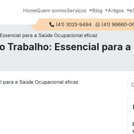
Home
Quem somos
Serviços
Blog
Artigos
e
Telefone:
(41) 3023-9494
(41) 99660-0
Essencial para a Saúde Ocupacional eficaz
 Trabalho: Essencial para 