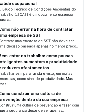
saúde ocupacional
O Laudo Técnico de Condições Ambientais do
Trabalho (LTCAT) é um documento essencial
para a...
Como não errar na hora de contratar
uma empresa de SST
Contratar uma empresa de SST não deve ser
uma decisão baseada apenas no menor preço....
Bem-estar no trabalho: como pausas
inteligentes aumentam a produtividade
e reduzem afastamentos
Trabalhar sem parar ainda é visto, em muitas
empresas, como sinal de produtividade. Mas
essa...
Como construir uma cultura de
prevenção dentro da sua empresa
Construir uma cultura de prevenção é fazer com
que a segurança deixe de ser apenas...