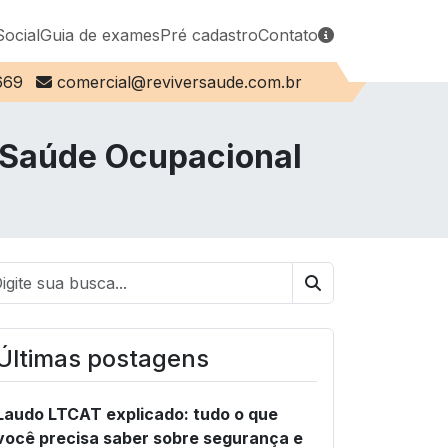
Social
Guia de exames
Pré cadastro
Contato
E-mail:
669
comercial@reviversaude.com.br
a Saúde Ocupacional
Buscar
Últimas postagens
Laudo LTCAT explicado: tudo o que
você precisa saber sobre segurança e