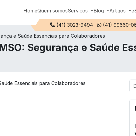
Home
Quem somos
Serviços
Blog
Artigos
e
Telefone:
(41) 3023-9494
(41) 99660-0
ança e Saúde Essenciais para Colaboradores
CMSO: Segurança e Saúde Ess