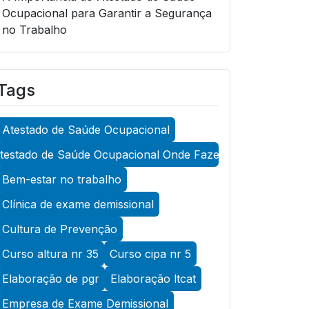
Ocupacional para Garantir a Segurança
no Trabalho
A Importância do Atestado de Saúde
Ocupacional para Garantir a Segurança
Tags
no Trabalho
A Importância do Atestado de Saúde
Atestado de Saúde Ocupacional
Ocupacional para Promover a
Segurança no Trabalho
testado de Saúde Ocupacional Onde Fazer
A Importância do Exame Admissional
Bem-estar no trabalho
para Garantir a Saúde Ocupacional
Clínica de exame demissional
Eficiente
Cultura de Prevenção
A Importância do Exame ASO para
Curso altura nr 35
Curso cipa nr 5
Garantir a Saúde Ocupacional Eficiente
Elaboração de pgr
Elaboração ltcat
A Importância do Exame de Acuidade
Visual para Manter a Saúde Ocular
Empresa de Exame Demissional