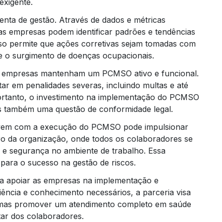
exigente.
a de gestão. Através de dados e métricas
as empresas podem identificar padrões e tendências
sso permite que ações corretivas sejam tomadas com
c
e o surgimento de doenças ocupacionais.
 as empresas mantenham um PCMSO ativo e funcional.
r em penalidades severas, incluindo multas e até
elabor
Portanto, o investimento na implementação do PCMSO
 também uma questão de conformidade legal.
 vem com a execução do PCMSO pode impulsionar
o da organização, onde todos os colaboradores se
elaboraçã
 e segurança no ambiente de trabalho. Essa
ara o sucesso na gestão de riscos.
a apoiar as empresas na implementação e
cia e conhecimento necessários, a parceria visa
, mas promover um atendimento completo em saúde
ar dos colaboradores.