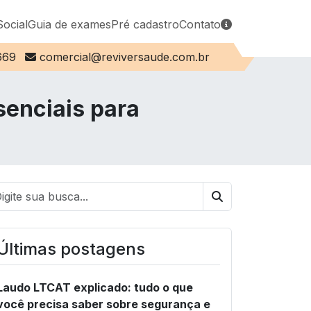
Social
Guia de exames
Pré cadastro
Contato
E-mail:
669
comercial@reviversaude.com.br
enciais para
Buscar
Últimas postagens
Laudo LTCAT explicado: tudo o que
você precisa saber sobre segurança e