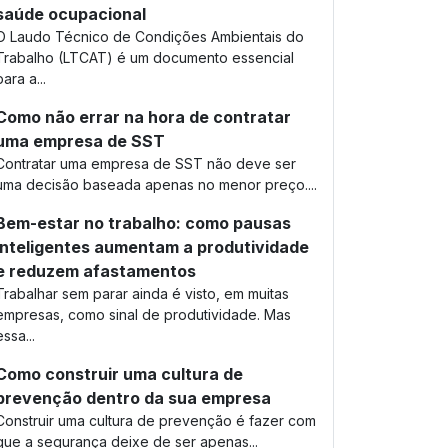
saúde ocupacional
O Laudo Técnico de Condições Ambientais do
Trabalho (LTCAT) é um documento essencial
para a...
Como não errar na hora de contratar
uma empresa de SST
Contratar uma empresa de SST não deve ser
uma decisão baseada apenas no menor preço....
Bem-estar no trabalho: como pausas
inteligentes aumentam a produtividade
e reduzem afastamentos
Trabalhar sem parar ainda é visto, em muitas
empresas, como sinal de produtividade. Mas
essa...
Como construir uma cultura de
prevenção dentro da sua empresa
Construir uma cultura de prevenção é fazer com
que a segurança deixe de ser apenas...