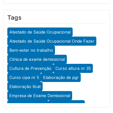
A Importância do Atestado de Saúde
Ocupacional para Garantir a Segurança no
Tags
Trabalho
A Importância do Atestado de Saúde
Atestado de Saúde Ocupacional
Ocupacional para Promover a Segurança no
Trabalho
Atestado de Saúde Ocupacional Onde Fazer
A Importância do Exame Admissional para
Bem-estar no trabalho
Garantir a Saúde Ocupacional Eficiente
Clínica de exame demissional
A Importância do Exame ASO para Garantir a
Cultura de Prevenção
Curso altura nr 35
Saúde Ocupacional Eficiente
Curso cipa nr 5
Elaboração de pgr
A Importância do Exame de Acuidade Visual
Elaboração ltcat
para Manter a Saúde Ocular
Empresa de Exame Demissional
A Importância do Exame de Retorno ao
Trabalho para Garantir a Saúde e Segurança
Empresa de Pcmso
Empresa de SST
dos Colaboradores