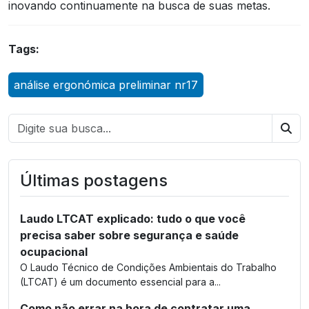
inovando continuamente na busca de suas metas.
Tags:
análise ergonómica preliminar nr17
Bus
Últimas postagens
Laudo LTCAT explicado: tudo o que você
precisa saber sobre segurança e saúde
ocupacional
O Laudo Técnico de Condições Ambientais do Trabalho
(LTCAT) é um documento essencial para a...
Como não errar na hora de contratar uma