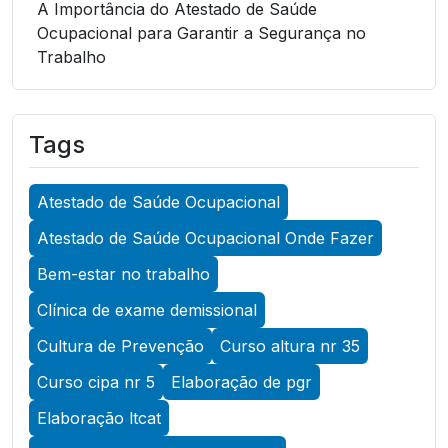
A Importância do Atestado de Saúde
Ocupacional para Garantir a Segurança no
Trabalho
A Importância do Atestado de Saúde
Ocupacional para Garantir a Segurança no
Tags
Trabalho
A Importância do Atestado de Saúde
Atestado de Saúde Ocupacional
Ocupacional para Promover a Segurança no
Trabalho
Atestado de Saúde Ocupacional Onde Fazer
A Importância do Exame Admissional para
Bem-estar no trabalho
Garantir a Saúde Ocupacional Eficiente
Clínica de exame demissional
A Importância do Exame ASO para Garantir a
Cultura de Prevenção
Curso altura nr 35
Saúde Ocupacional Eficiente
Curso cipa nr 5
Elaboração de pgr
A Importância do Exame de Acuidade Visual
Elaboração ltcat
para Manter a Saúde Ocular