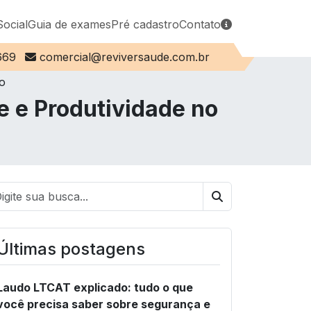
Social
Guia de exames
Pré cadastro
Contato
E-mail:
669
comercial@reviversaude.com.br
o
e e Produtividade no
Buscar
Últimas postagens
Laudo LTCAT explicado: tudo o que
você precisa saber sobre segurança e