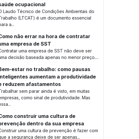
saúde ocupacional
O Laudo Técnico de Condições Ambientais do
Trabalho (LTCAT) é um documento essencial
para a...
Como não errar na hora de contratar
uma empresa de SST
Contratar uma empresa de SST não deve ser
uma decisão baseada apenas no menor preço....
Bem-estar no trabalho: como pausas
inteligentes aumentam a produtividade
e reduzem afastamentos
Trabalhar sem parar ainda é visto, em muitas
empresas, como sinal de produtividade. Mas
essa...
Como construir uma cultura de
prevenção dentro da sua empresa
Construir uma cultura de prevenção é fazer com
que a segurança deixe de ser apenas...