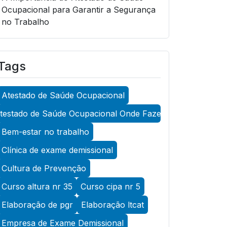
Ocupacional para Garantir a Segurança
no Trabalho
A Importância do Atestado de Saúde
Ocupacional para Garantir a Segurança
Tags
no Trabalho
A Importância do Atestado de Saúde
Atestado de Saúde Ocupacional
Ocupacional para Promover a
Segurança no Trabalho
testado de Saúde Ocupacional Onde Fazer
A Importância do Exame Admissional
Bem-estar no trabalho
para Garantir a Saúde Ocupacional
Clínica de exame demissional
Eficiente
Cultura de Prevenção
A Importância do Exame ASO para
Curso altura nr 35
Curso cipa nr 5
Garantir a Saúde Ocupacional Eficiente
Elaboração de pgr
Elaboração ltcat
A Importância do Exame de Acuidade
Visual para Manter a Saúde Ocular
Empresa de Exame Demissional