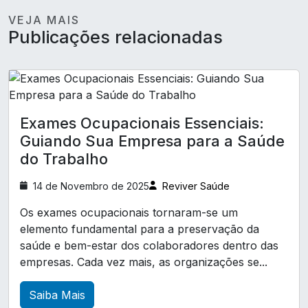
Empresa de medicina e segurança do trabalho
VEJA MAIS
A Importância dos Exames Admissionais para
Empresa que faz exame admissional
Publicações relacionadas
Garantir Saúde e Segurança no Ambiente de
Exame Médico Admissional
Trabalho
Exame Periódico Empresa
A Importância dos Exames Complementares
para Manter a Saúde e o Bem-Estar
Exame admissional para empresas
Exames Ocupacionais Essenciais:
Exame de audiometria
A Relevância da Clínica de Exames Demissionais
Guiando Sua Empresa para a Saúde
na Promoção da Segurança e Saúde
Exame de eletrocardiograma
do Trabalho
Ocupacional
Exames complementares ocupacionais
14 de Novembro de 2025
Reviver Saúde
A Relevância da Clínica de Medicina e Segurança
Laudo LTCAT
Laudo ltcat
do Trabalho para Saúde e Bem-Estar no
Os exames ocupacionais tornaram-se um
Ambiente Corporativo
elemento fundamental para a preservação da
Laudo técnico de insalubridade
saúde e bem-estar dos colaboradores dentro das
A Relevância do Atestado de Saúde Ocupacional
Pcmso exames complementares
empresas. Cada vez mais, as organizações se...
para Garantir a Segurança no Trabalho
Perfil profissiográfico previdenciário ppp
Saiba Mais
A Relevância do Exame ASO para a Saúde
Treinamento CIPA
Treinamento cipa nr 5