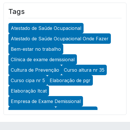
Ocupacional para Garantir a Segurança no
Tags
Trabalho
A Importância do Atestado de Saúde
Atestado de Saúde Ocupacional
Ocupacional para Promover a Segurança no
Trabalho
Atestado de Saúde Ocupacional Onde Fazer
A Importância do Exame Admissional para
Bem-estar no trabalho
Garantir a Saúde Ocupacional Eficiente
Clínica de exame demissional
A Importância do Exame ASO para Garantir a
Cultura de Prevenção
Curso altura nr 35
Saúde Ocupacional Eficiente
Curso cipa nr 5
Elaboração de pgr
A Importância do Exame de Acuidade Visual
Elaboração ltcat
para Manter a Saúde Ocular
Empresa de Exame Demissional
A Importância do Exame de Retorno ao
Trabalho para Garantir a Saúde e Segurança
Empresa de Pcmso
Empresa de SST
dos Colaboradores
Empresa de exame admissional
A Importância do Exame Periódico para a Saúde