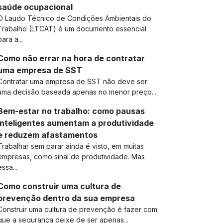
saúde ocupacional
O Laudo Técnico de Condições Ambientais do
Trabalho (LTCAT) é um documento essencial
para a...
Como não errar na hora de contratar
uma empresa de SST
Contratar uma empresa de SST não deve ser
uma decisão baseada apenas no menor preço....
Bem-estar no trabalho: como pausas
inteligentes aumentam a produtividade
e reduzem afastamentos
Trabalhar sem parar ainda é visto, em muitas
empresas, como sinal de produtividade. Mas
essa...
Como construir uma cultura de
prevenção dentro da sua empresa
Construir uma cultura de prevenção é fazer com
que a segurança deixe de ser apenas...