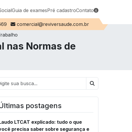
Social
Guia de exames
Pré cadastro
Contato
E-mail:
669
comercial@reviversaude.com.br
Trabalho
al nas Normas de
Buscar
Últimas postagens
Laudo LTCAT explicado: tudo o que
você precisa saber sobre segurança e