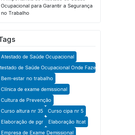
Ocupacional para Garantir a Segurança
no Trabalho
A Importância do Atestado de Saúde
Ocupacional para Garantir a Segurança
Tags
no Trabalho
A Importância do Atestado de Saúde
Atestado de Saúde Ocupacional
Ocupacional para Promover a
Segurança no Trabalho
testado de Saúde Ocupacional Onde Fazer
A Importância do Exame Admissional
Bem-estar no trabalho
para Garantir a Saúde Ocupacional
Clínica de exame demissional
Eficiente
Cultura de Prevenção
A Importância do Exame ASO para
Curso altura nr 35
Curso cipa nr 5
Garantir a Saúde Ocupacional Eficiente
Elaboração de pgr
Elaboração ltcat
A Importância do Exame de Acuidade
Visual para Manter a Saúde Ocular
Empresa de Exame Demissional