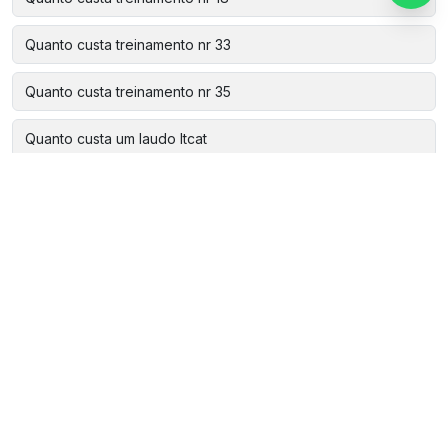
Quanto custa treinamento nr 33
Quanto custa treinamento nr 35
Quanto custa um laudo ltcat
Treinamento cipa
Treinamento cipa grau de risco 2
Treinamento cipa grau de risco 3
Treinamento cipa nr 5
Treinamento de primeiros socorros para empresa
Treinamento para vigia de espaço confinado