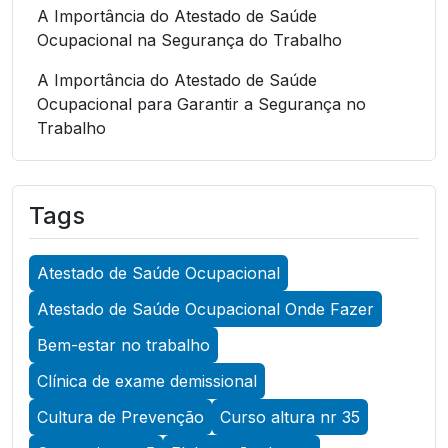
A Importância do Atestado de Saúde
Ocupacional na Segurança do Trabalho
A Importância do Atestado de Saúde
Ocupacional para Garantir a Segurança no
Trabalho
A Importância do Atestado de Saúde
Ocupacional para Garantir a Segurança no
Tags
Trabalho
A Importância do Atestado de Saúde
Atestado de Saúde Ocupacional
Ocupacional para Promover a Segurança no
Trabalho
Atestado de Saúde Ocupacional Onde Fazer
A Importância do Exame Admissional para
Bem-estar no trabalho
Garantir a Saúde Ocupacional Eficiente
Clínica de exame demissional
A Importância do Exame ASO para Garantir a
Cultura de Prevenção
Curso altura nr 35
Saúde Ocupacional Eficiente