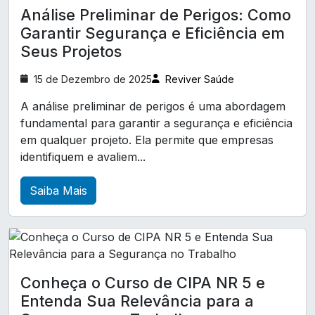
Análise Preliminar de Perigos: Como
Exame de audiometria
A Relevância da Clínica de Exames Demissionais
Garantir Segurança e Eficiência em
na Promoção da Segurança e Saúde
Exame de eletrocardiograma
Seus Projetos
Ocupacional
Exames complementares ocupacionais
15 de Dezembro de 2025
Reviver Saúde
A Relevância da Clínica de Medicina e Segurança
Laudo LTCAT
Laudo ltcat
do Trabalho para Saúde e Bem-Estar no
A análise preliminar de perigos é uma abordagem
Ambiente Corporativo
fundamental para garantir a segurança e eficiência
Laudo técnico de insalubridade
em qualquer projeto. Ela permite que empresas
A Relevância do Atestado de Saúde Ocupacional
Pcmso exames complementares
identifiquem e avaliem...
para Garantir a Segurança no Trabalho
Perfil profissiográfico previdenciário ppp
Saiba Mais
A Relevância do Exame ASO para a Saúde
Treinamento CIPA
Treinamento cipa nr 5
Ocupacional e Bem-Estar no Trabalho
Treinamento de brigada de incêndio
A Relevância do Exame ASO para a Saúde
Treinamento de primeiros socorros para empresa
Ocupacional e o Desenvolvimento Profissional
Treinamento trabalho em altura NR 35
Conheça o Curso de CIPA NR 5 e
A Relevância do Exame de Medicina do Trabalho
Entenda Sua Relevância para a
para a Saúde dos Colaboradores
análise ergonómica preliminar nr17