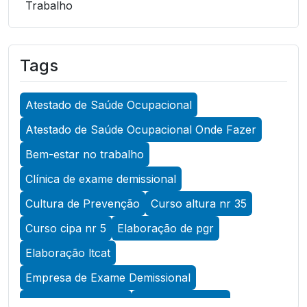
Trabalho
A Importância do Atestado de Saúde
Ocupacional para Garantir a Segurança no
Tags
Trabalho
A Importância do Atestado de Saúde
Atestado de Saúde Ocupacional
Ocupacional para Promover a Segurança no
Trabalho
Atestado de Saúde Ocupacional Onde Fazer
A Importância do Exame Admissional para
Bem-estar no trabalho
Garantir a Saúde Ocupacional Eficiente
Clínica de exame demissional
A Importância do Exame ASO para Garantir a
Cultura de Prevenção
Curso altura nr 35
Saúde Ocupacional Eficiente
Curso cipa nr 5
Elaboração de pgr
A Importância do Exame de Acuidade Visual
Elaboração ltcat
para Manter a Saúde Ocular
Empresa de Exame Demissional
A Importância do Exame de Retorno ao
Trabalho para Garantir a Saúde e Segurança
Empresa de Pcmso
Empresa de SST