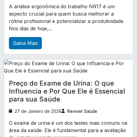
Laudo LTCAT
Laudo ltcat
do Trabalho para Saúde e Bem-Estar no
A análise ergonômica do trabalho NR17 é um
Ambiente Corporativo
aspecto crucial para quem busca melhorar a
Laudo técnico de insalubridade
rotina profissional e potencializar a produtividade.
A Relevância do Atestado de Saúde Ocupacional
Pcmso exames complementares
Nos dias de hoje,...
para Garantir a Segurança no Trabalho
Perfil profissiográfico previdenciário ppp
Saiba Mais
A Relevância do Exame ASO para a Saúde
Treinamento CIPA
Treinamento cipa nr 5
Ocupacional e Bem-Estar no Trabalho
Treinamento de brigada de incêndio
A Relevância do Exame ASO para a Saúde
Treinamento de primeiros socorros para empresa
Ocupacional e o Desenvolvimento Profissional
Treinamento trabalho em altura NR 35
Preço do Exame de Urina: O que
A Relevância do Exame de Medicina do Trabalho
Influencia e Por Que Ele é Essencial
para a Saúde dos Colaboradores
análise ergonómica preliminar nr17
para sua Saúde
análise ergonômica do trabalho nr17
A Relevância do Exame de Retorno ao Trabalho
para uma Reintegração Segura e Eficaz
27 de Janeiro de 2026
Reviver Saúde
análise preliminar de perigos
A Relevância do Exame Médico Ocupacional
O exame de urina é um dos testes mais comuns na
atestado de saúde ocupacional em paraná
para a Promoção da Saúde no Trabalho
área da saúde. Ele é fundamental para a avaliação
clinica de exames ocupacionais