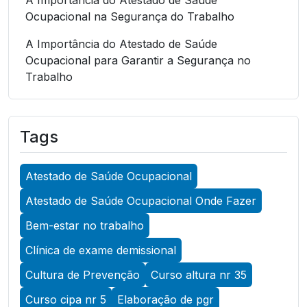
Ocupacional na Segurança do Trabalho
A Importância do Atestado de Saúde
Ocupacional para Garantir a Segurança no
Trabalho
A Importância do Atestado de Saúde
Ocupacional para Garantir a Segurança no
Tags
Trabalho
A Importância do Atestado de Saúde
Atestado de Saúde Ocupacional
Ocupacional para Promover a Segurança no
Trabalho
Atestado de Saúde Ocupacional Onde Fazer
A Importância do Exame Admissional para
Bem-estar no trabalho
Garantir a Saúde Ocupacional Eficiente
Clínica de exame demissional
A Importância do Exame ASO para Garantir a
Cultura de Prevenção
Curso altura nr 35
Saúde Ocupacional Eficiente
Curso cipa nr 5
Elaboração de pgr