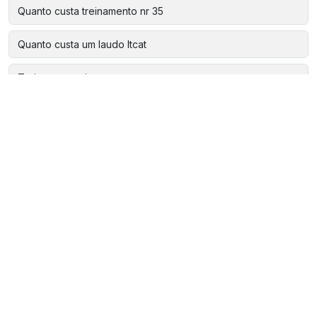
Quanto custa treinamento nr 35
Quanto custa um laudo ltcat
Treinamento cipa
Treinamento cipa grau de risco 2
Treinamento cipa grau de risco 3
Treinamento cipa nr 5
Treinamento de primeiros socorros para empresa
Treinamento para vigia de espaço confinado
Treinamento prático brigada de incendio
Treinamento resgate em espaço confinado