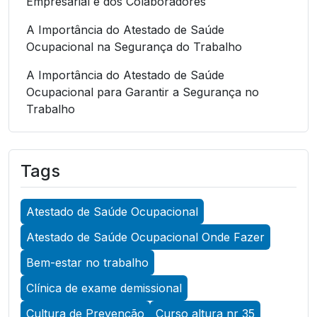
Empresarial e dos Colaboradores
A Importância do Atestado de Saúde
Ocupacional na Segurança do Trabalho
A Importância do Atestado de Saúde
Ocupacional para Garantir a Segurança no
Trabalho
A Importância do Atestado de Saúde
Ocupacional para Garantir a Segurança no
Tags
Trabalho
A Importância do Atestado de Saúde
Atestado de Saúde Ocupacional
Ocupacional para Promover a Segurança no
Trabalho
Atestado de Saúde Ocupacional Onde Fazer
A Importância do Exame Admissional para
Bem-estar no trabalho
Garantir a Saúde Ocupacional Eficiente
Clínica de exame demissional
A Importância do Exame ASO para Garantir a
Cultura de Prevenção
Curso altura nr 35