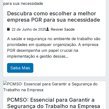
A Importância dos Exames Complementares
para Manter a Saúde e o Bem-Estar
Exame admissional para empresas
Descubra como escolher a melhor
Exame de audiometria
A Relevância da Clínica de Exames Demissionais
empresa PGR para sua necessidade
na Promoção da Segurança e Saúde
Exame de eletrocardiograma
Ocupacional
22 de Junho de 2025
Reviver Saúde
Exames complementares ocupacionais
A Relevância da Clínica de Medicina e Segurança
A saúde e segurança no ambiente de trabalho são
Laudo LTCAT
Laudo ltcat
do Trabalho para Saúde e Bem-Estar no
prioridades em qualquer organização. A empresa
Ambiente Corporativo
PGR desempenha um papel crucial na
Laudo técnico de insalubridade
implementação e gestão dessas...
A Relevância do Atestado de Saúde Ocupacional
Pcmso exames complementares
para Garantir a Segurança no Trabalho
Saiba Mais
Perfil profissiográfico previdenciário ppp
A Relevância do Exame ASO para a Saúde
Treinamento CIPA
Treinamento cipa nr 5
Ocupacional e Bem-Estar no Trabalho
Treinamento de brigada de incêndio
A Relevância do Exame ASO para a Saúde
Treinamento de primeiros socorros para empresa
Ocupacional e o Desenvolvimento Profissional
PCMSO: Essencial para Garantir a
Treinamento trabalho em altura NR 35
Segurança do Trabalho na Empresa
A Relevância do Exame de Medicina do Trabalho