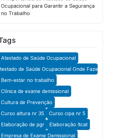
Ocupacional para Garantir a Segurança
no Trabalho
A Importância do Atestado de Saúde
Ocupacional para Garantir a Segurança
Tags
no Trabalho
A Importância do Atestado de Saúde
Atestado de Saúde Ocupacional
Ocupacional para Promover a
Segurança no Trabalho
testado de Saúde Ocupacional Onde Fazer
A Importância do Exame Admissional
Bem-estar no trabalho
para Garantir a Saúde Ocupacional
Clínica de exame demissional
Eficiente
Cultura de Prevenção
A Importância do Exame ASO para
Curso altura nr 35
Curso cipa nr 5
Garantir a Saúde Ocupacional Eficiente
Elaboração de pgr
Elaboração ltcat
A Importância do Exame de Acuidade
Visual para Manter a Saúde Ocular
Empresa de Exame Demissional