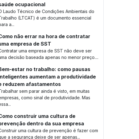
saúde ocupacional
O Laudo Técnico de Condições Ambientais do
Trabalho (LTCAT) é um documento essencial
para a...
Como não errar na hora de contratar
uma empresa de SST
Contratar uma empresa de SST não deve ser
uma decisão baseada apenas no menor preço....
Bem-estar no trabalho: como pausas
inteligentes aumentam a produtividade
e reduzem afastamentos
Trabalhar sem parar ainda é visto, em muitas
empresas, como sinal de produtividade. Mas
essa...
Como construir uma cultura de
prevenção dentro da sua empresa
Construir uma cultura de prevenção é fazer com
que a segurança deixe de ser apenas...