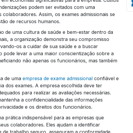
r em economias significativas para a empresa. Custos
indenizações podem ser evitados com uma
 colaboradores. Assim, os exames admissionais se
estão de recursos humanos.
Em
o de uma cultura de saúde e bem-estar dentro da
nais, a organização demonstra seu compromisso
ivando-os a cuidar de sua saúde e a buscar
o pode levar a uma maior conscientização sobre a
neficiando não apenas os funcionários, mas também
lha de uma
empresa de exame admissional
confiável e
cácia dos exames. A empresa escolhida deve ter
dequados para realizar as avaliações necessárias.
antenha a confidencialidade das informações
ivacidade e os direitos dos funcionários.
 prática indispensável para as empresas que
eus colaboradores. Eles ajudam a identificar
 de trabalho seguro, asseguram a conformidade