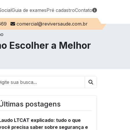
Social
Guia de exames
Pré cadastro
Contato
E-mail:
669
comercial@reviversaude.com.br
ão
o Escolher a Melhor
Buscar
Últimas postagens
Laudo LTCAT explicado: tudo o que
você precisa saber sobre segurança e