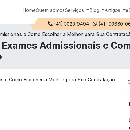
Home
Quem somos
Serviços
Blog
Artigos
e
Telefone:
(41) 3023-9494
(41) 99660-0
issionais e Como Escolher a Melhor para Sua Contrataç
Exames Admissionais e Com
o