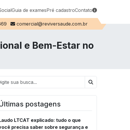
Social
Guia de exames
Pré cadastro
Contato
E-mail:
669
comercial@reviversaude.com.br
onal e Bem-Estar no
Buscar
Últimas postagens
Laudo LTCAT explicado: tudo o que
você precisa saber sobre segurança e