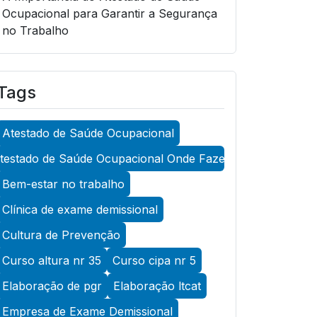
Ocupacional para Garantir a Segurança
no Trabalho
A Importância do Atestado de Saúde
Ocupacional para Garantir a Segurança
Tags
no Trabalho
A Importância do Atestado de Saúde
Atestado de Saúde Ocupacional
Ocupacional para Promover a
Segurança no Trabalho
testado de Saúde Ocupacional Onde Fazer
A Importância do Exame Admissional
Bem-estar no trabalho
para Garantir a Saúde Ocupacional
Clínica de exame demissional
Eficiente
Cultura de Prevenção
A Importância do Exame ASO para
Curso altura nr 35
Curso cipa nr 5
Garantir a Saúde Ocupacional Eficiente
Elaboração de pgr
Elaboração ltcat
A Importância do Exame de Acuidade
Visual para Manter a Saúde Ocular
Empresa de Exame Demissional