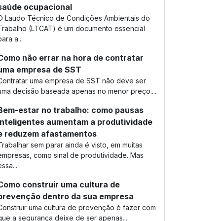
saúde ocupacional
O Laudo Técnico de Condições Ambientais do
Trabalho (LTCAT) é um documento essencial
para a...
Como não errar na hora de contratar
uma empresa de SST
Contratar uma empresa de SST não deve ser
uma decisão baseada apenas no menor preço....
Bem-estar no trabalho: como pausas
inteligentes aumentam a produtividade
e reduzem afastamentos
Trabalhar sem parar ainda é visto, em muitas
empresas, como sinal de produtividade. Mas
essa...
Como construir uma cultura de
prevenção dentro da sua empresa
Construir uma cultura de prevenção é fazer com
que a segurança deixe de ser apenas...