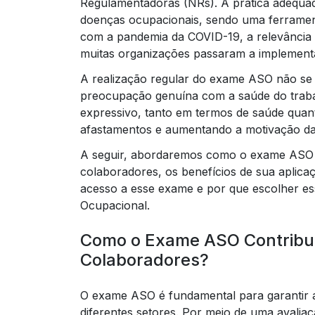
Regulamentadoras (NRs). A prática adequad
doenças ocupacionais, sendo uma ferrament
com a pandemia da COVID-19, a relevância 
muitas organizações passaram a implementa
A realização regular do exame ASO não se 
preocupação genuína com a saúde do trabal
expressivo, tanto em termos de saúde quan
afastamentos e aumentando a motivação da
A seguir, abordaremos como o exame ASO c
colaboradores, os benefícios de sua aplica
acesso a esse exame e por que escolher ess
Ocupacional.
Como o Exame ASO Contribui
Colaboradores?
O exame ASO é fundamental para garantir 
diferentes setores. Por meio de uma avaliaç