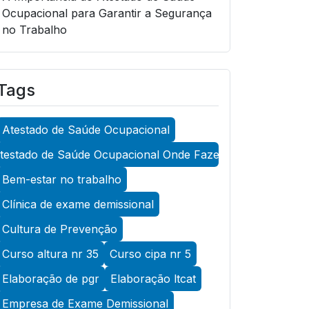
Ocupacional para Garantir a Segurança
no Trabalho
A Importância do Atestado de Saúde
Ocupacional para Garantir a Segurança
Tags
no Trabalho
A Importância do Atestado de Saúde
Atestado de Saúde Ocupacional
Ocupacional para Promover a
Segurança no Trabalho
testado de Saúde Ocupacional Onde Fazer
A Importância do Exame Admissional
Bem-estar no trabalho
para Garantir a Saúde Ocupacional
Clínica de exame demissional
Eficiente
Cultura de Prevenção
A Importância do Exame ASO para
Curso altura nr 35
Curso cipa nr 5
Garantir a Saúde Ocupacional Eficiente
Elaboração de pgr
Elaboração ltcat
A Importância do Exame de Acuidade
Visual para Manter a Saúde Ocular
Empresa de Exame Demissional