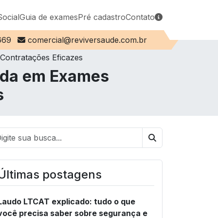
Social
Guia de exames
Pré cadastro
Contato
E-mail:
669
comercial@reviversaude.com.br
Contratações Eficazes
ada em Exames
s
Buscar
Últimas postagens
Laudo LTCAT explicado: tudo o que
você precisa saber sobre segurança e