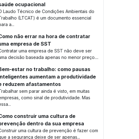
saúde ocupacional
O Laudo Técnico de Condições Ambientais do
Trabalho (LTCAT) é um documento essencial
para a...
Como não errar na hora de contratar
uma empresa de SST
Contratar uma empresa de SST não deve ser
uma decisão baseada apenas no menor preço....
Bem-estar no trabalho: como pausas
inteligentes aumentam a produtividade
e reduzem afastamentos
Trabalhar sem parar ainda é visto, em muitas
empresas, como sinal de produtividade. Mas
essa...
Como construir uma cultura de
prevenção dentro da sua empresa
Construir uma cultura de prevenção é fazer com
que a segurança deixe de ser apenas...