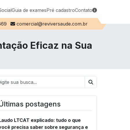
Social
Guia de exames
Pré cadastro
Contato
E-mail:
669
comercial@reviversaude.com.br
tação Eficaz na Sua
Buscar
Últimas postagens
Laudo LTCAT explicado: tudo o que
você precisa saber sobre segurança e