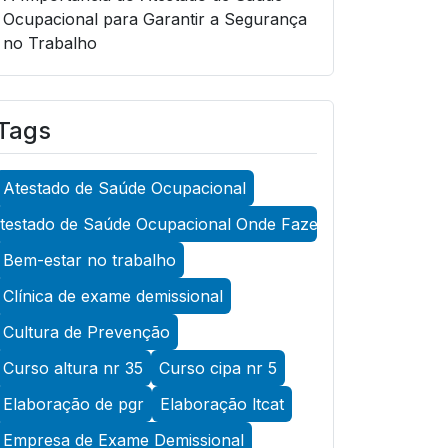
Ocupacional para Garantir a Segurança
no Trabalho
A Importância do Atestado de Saúde
Ocupacional para Garantir a Segurança
Tags
no Trabalho
A Importância do Atestado de Saúde
Atestado de Saúde Ocupacional
Ocupacional para Promover a
Segurança no Trabalho
testado de Saúde Ocupacional Onde Fazer
A Importância do Exame Admissional
Bem-estar no trabalho
para Garantir a Saúde Ocupacional
Clínica de exame demissional
Eficiente
Cultura de Prevenção
A Importância do Exame ASO para
Curso altura nr 35
Curso cipa nr 5
Garantir a Saúde Ocupacional Eficiente
Elaboração de pgr
Elaboração ltcat
A Importância do Exame de Acuidade
Visual para Manter a Saúde Ocular
Empresa de Exame Demissional