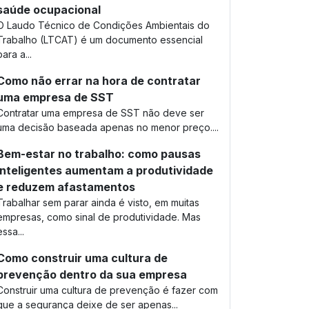
saúde ocupacional
O Laudo Técnico de Condições Ambientais do
Trabalho (LTCAT) é um documento essencial
para a...
Como não errar na hora de contratar
uma empresa de SST
Contratar uma empresa de SST não deve ser
uma decisão baseada apenas no menor preço....
Bem-estar no trabalho: como pausas
inteligentes aumentam a produtividade
e reduzem afastamentos
Trabalhar sem parar ainda é visto, em muitas
empresas, como sinal de produtividade. Mas
essa...
Como construir uma cultura de
prevenção dentro da sua empresa
Construir uma cultura de prevenção é fazer com
que a segurança deixe de ser apenas...