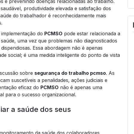
cos e prevenindo doenças relacionadas ao trabalho.
saudável, produtividade elevada e satisfação dos
saúde do trabalhador é reconhecidamente mais
s.
 a implementação do
PCMSO
pode estar relacionada a
a saúde, uma vez que problemas não diagnosticados
e dispendiosas. Essa abordagem não é apenas
de social; é uma medida inteligente do ponto de vista
discussão sobre
segurança do trabalho pcmso
. As
m suscetíveis a penalidades, ações judiciais e
entação eficaz do
PCMSO
não é apenas uma
al para o sucesso organizacional.
ar a saúde dos seus
monitoramento da saúde dos colaboradores,