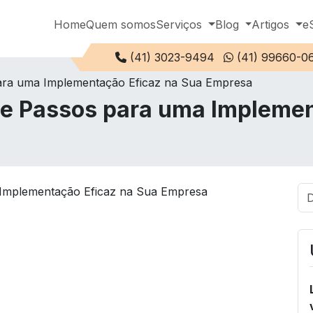
Home
Quem somos
Serviços
Blog
Artigos
e
Telefone:
(41) 3023-9494
(41) 99660-0
ara uma Implementação Eficaz na Sua Empresa
e Passos para uma Implemen