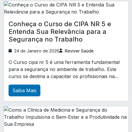
Exame Periódico Empresa
A Importância dos Exames Complementares
para Manter a Saúde e o Bem-Estar
Exame admissional para empresas
Conheça o Curso de CIPA NR 5 e
Exame de audiometria
A Relevância da Clínica de Exames Demissionais
Entenda Sua Relevância para a
na Promoção da Segurança e Saúde
Exame de eletrocardiograma
Segurança no Trabalho
Ocupacional
Exames complementares ocupacionais
24 de Janeiro de 2026
Reviver Saúde
A Relevância da Clínica de Medicina e Segurança
Laudo LTCAT
Laudo ltcat
do Trabalho para Saúde e Bem-Estar no
O Curso cipa nr 5 é uma ferramenta fundamental
Ambiente Corporativo
para a segurança no ambiente de trabalho. Este
Laudo técnico de insalubridade
curso se destina a capacitar os profissionais na...
A Relevância do Atestado de Saúde Ocupacional
Pcmso exames complementares
para Garantir a Segurança no Trabalho
Perfil profissiográfico previdenciário ppp
Saiba Mais
A Relevância do Exame ASO para a Saúde
Treinamento CIPA
Treinamento cipa nr 5
Ocupacional e Bem-Estar no Trabalho
Treinamento de brigada de incêndio
A Relevância do Exame ASO para a Saúde
Treinamento de primeiros socorros para empresa
Ocupacional e o Desenvolvimento Profissional