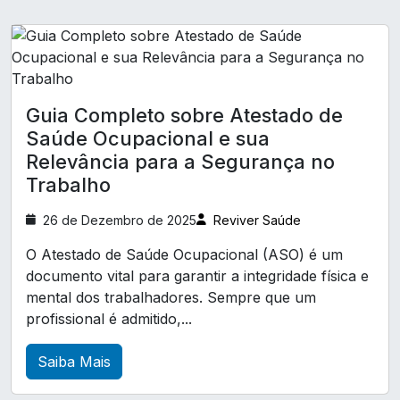
Exame Médico Admissional
Trabalho
Exame Periódico Empresa
A Importância dos Exames Complementares
para Manter a Saúde e o Bem-Estar
Exame admissional para empresas
Exame de audiometria
A Relevância da Clínica de Exames Demissionais
Guia Completo sobre Atestado de
na Promoção da Segurança e Saúde
Exame de eletrocardiograma
Saúde Ocupacional e sua
Ocupacional
Relevância para a Segurança no
Exames complementares ocupacionais
Trabalho
A Relevância da Clínica de Medicina e Segurança
Laudo LTCAT
Laudo ltcat
do Trabalho para Saúde e Bem-Estar no
26 de Dezembro de 2025
Reviver Saúde
Ambiente Corporativo
Laudo técnico de insalubridade
O Atestado de Saúde Ocupacional (ASO) é um
A Relevância do Atestado de Saúde Ocupacional
Pcmso exames complementares
documento vital para garantir a integridade física e
para Garantir a Segurança no Trabalho
Perfil profissiográfico previdenciário ppp
mental dos trabalhadores. Sempre que um
profissional é admitido,...
A Relevância do Exame ASO para a Saúde
Treinamento CIPA
Treinamento cipa nr 5
Ocupacional e Bem-Estar no Trabalho
Treinamento de brigada de incêndio
Saiba Mais
A Relevância do Exame ASO para a Saúde
Treinamento de primeiros socorros para empresa
Ocupacional e o Desenvolvimento Profissional