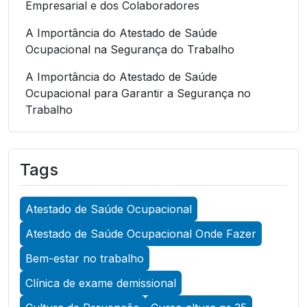
Empresarial e dos Colaboradores
A Importância do Atestado de Saúde
Ocupacional na Segurança do Trabalho
A Importância do Atestado de Saúde
Ocupacional para Garantir a Segurança no
Trabalho
A Importância do Atestado de Saúde
Ocupacional para Garantir a Segurança no
Tags
Trabalho
A Importância do Atestado de Saúde
Atestado de Saúde Ocupacional
Ocupacional para Promover a Segurança no
Trabalho
Atestado de Saúde Ocupacional Onde Fazer
A Importância do Exame Admissional para
Bem-estar no trabalho
Garantir a Saúde Ocupacional Eficiente
Clínica de exame demissional
A Importância do Exame ASO para Garantir a