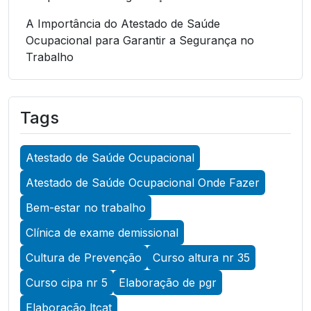
A Importância do Atestado de Saúde
Ocupacional para Garantir a Segurança no
Trabalho
A Importância do Atestado de Saúde
Ocupacional para Garantir a Segurança no
Tags
Trabalho
A Importância do Atestado de Saúde
Atestado de Saúde Ocupacional
Ocupacional para Promover a Segurança no
Trabalho
Atestado de Saúde Ocupacional Onde Fazer
A Importância do Exame Admissional para
Bem-estar no trabalho
Garantir a Saúde Ocupacional Eficiente
Clínica de exame demissional
A Importância do Exame ASO para Garantir a
Cultura de Prevenção
Curso altura nr 35
Saúde Ocupacional Eficiente
Curso cipa nr 5
Elaboração de pgr
A Importância do Exame de Acuidade Visual
Elaboração ltcat