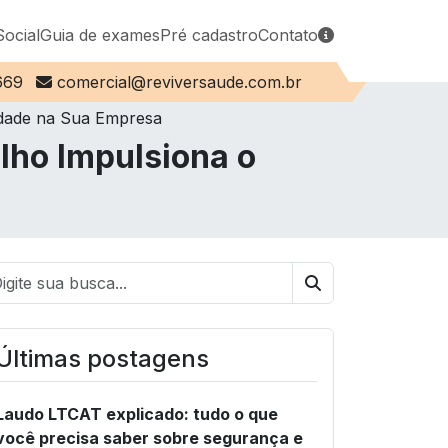
Social
Guia de exames
Pré cadastro
Contato
E-mail:
669
comercial@reviversaude.com.br
idade na Sua Empresa
lho Impulsiona o
Buscar
Últimas postagens
Laudo LTCAT explicado: tudo o que
você precisa saber sobre segurança e