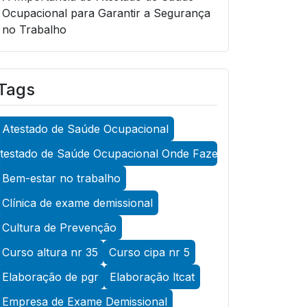
Ocupacional para Garantir a Segurança
no Trabalho
A Importância do Atestado de Saúde
Ocupacional para Garantir a Segurança
Tags
no Trabalho
A Importância do Atestado de Saúde
Atestado de Saúde Ocupacional
Ocupacional para Promover a
Segurança no Trabalho
testado de Saúde Ocupacional Onde Fazer
A Importância do Exame Admissional
Bem-estar no trabalho
para Garantir a Saúde Ocupacional
Clínica de exame demissional
Eficiente
Cultura de Prevenção
A Importância do Exame ASO para
Curso altura nr 35
Curso cipa nr 5
Garantir a Saúde Ocupacional Eficiente
Elaboração de pgr
Elaboração ltcat
A Importância do Exame de Acuidade
Visual para Manter a Saúde Ocular
Empresa de Exame Demissional