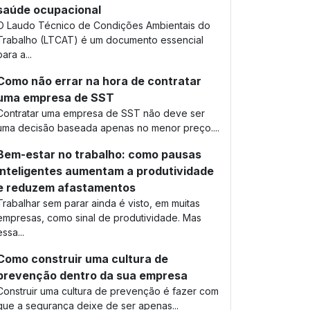
saúde ocupacional
O Laudo Técnico de Condições Ambientais do
Trabalho (LTCAT) é um documento essencial
para a...
Como não errar na hora de contratar
uma empresa de SST
Contratar uma empresa de SST não deve ser
uma decisão baseada apenas no menor preço....
Bem-estar no trabalho: como pausas
inteligentes aumentam a produtividade
e reduzem afastamentos
Trabalhar sem parar ainda é visto, em muitas
empresas, como sinal de produtividade. Mas
essa...
Como construir uma cultura de
prevenção dentro da sua empresa
Construir uma cultura de prevenção é fazer com
que a segurança deixe de ser apenas...