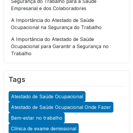
Segurança do Trabalho para a Saúde
Empresarial e dos Colaboradores
A Importância do Atestado de Saúde
Ocupacional na Segurança do Trabalho
A Importância do Atestado de Saúde
Ocupacional para Garantir a Segurança no
Trabalho
A Importância do Atestado de Saúde
Ocupacional para Garantir a Segurança no
Tags
Trabalho
A Importância do Atestado de Saúde
Atestado de Saúde Ocupacional
Ocupacional para Promover a Segurança no
Trabalho
Atestado de Saúde Ocupacional Onde Fazer
A Importância do Exame Admissional para
Bem-estar no trabalho
Garantir a Saúde Ocupacional Eficiente
Clínica de exame demissional