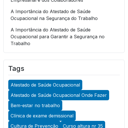
A Importância do Atestado de Saúde
Ocupacional na Segurança do Trabalho
A Importância do Atestado de Saúde
Ocupacional para Garantir a Segurança no
Trabalho
A Importância do Atestado de Saúde
Ocupacional para Garantir a Segurança no
Tags
Trabalho
A Importância do Atestado de Saúde
Atestado de Saúde Ocupacional
Ocupacional para Promover a Segurança no
Trabalho
Atestado de Saúde Ocupacional Onde Fazer
A Importância do Exame Admissional para
Bem-estar no trabalho
Garantir a Saúde Ocupacional Eficiente
Clínica de exame demissional
A Importância do Exame ASO para Garantir a
Cultura de Prevenção
Curso altura nr 35