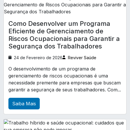
Treinamento trabalho em altura NR 35
análise ergonómica preliminar nr17
Como Desenvolver um Programa
análise ergonômica do trabalho nr17
Eficiente de Gerenciamento de
análise preliminar de perigos
Riscos Ocupacionais para Garantir a
Segurança dos Trabalhadores
atestado de saúde ocupacional em paraná
clinica de exames ocupacionais
24 de Fevereiro de 2026
Reviver Saúde
clínica de aso ocupacional em paraná
O desenvolvimento de um programa de
gerenciamento de riscos ocupacionais é uma
clínica de esocial em curitiba
necessidade premente para empresas que buscam
clínica de exame demissional em paraná
garantir a segurança de seus trabalhadores. Com...
clínica de medicina e segurança do trabalho
Saiba Mais
curso nr 33 presencial
elaboração de laudo tecnico de segurança do trabalho