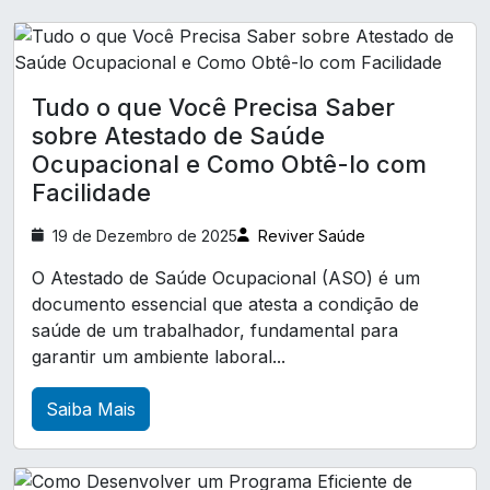
Exame Periódico Empresa
Exame admissional para empresas
Tudo o que Você Precisa Saber
Exame de audiometria
sobre Atestado de Saúde
Exame de eletrocardiograma
Ocupacional e Como Obtê-lo com
Facilidade
Exames complementares ocupacionais
Laudo LTCAT
Laudo ltcat
19 de Dezembro de 2025
Reviver Saúde
Laudo técnico de insalubridade
O Atestado de Saúde Ocupacional (ASO) é um
documento essencial que atesta a condição de
Pcmso exames complementares
saúde de um trabalhador, fundamental para
Perfil profissiográfico previdenciário ppp
garantir um ambiente laboral...
Treinamento CIPA
Treinamento cipa nr 5
Saiba Mais
Treinamento de brigada de incêndio
Treinamento de primeiros socorros para empresa