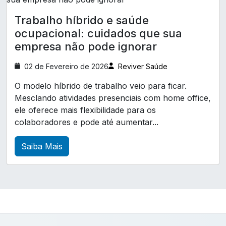
elaboração de pgr e pcmso
elaboração de ppp
Trabalho híbrido e saúde
elaboração de programas de saude e segurança do trabalh
ocupacional: cuidados que sua
elaboração pcmso
emissão de aso
empresa não pode ignorar
empresa exame periodico
empresa pgr
02 de Fevereiro de 2026
Reviver Saúde
empresa que elabora pgr
O modelo híbrido de trabalho veio para ficar.
empresa que faz pcmso
Mesclando atividades presenciais com home office,
ele oferece mais flexibilidade para os
empresas de exames ocupacionais
colaboradores e pode até aumentar...
empresas que fazem exames admissionais
Saiba Mais
esocial e segurança do trabalho
esocial em curitiba ltcat
exame acuidade visual
exame admissional curitiba centro
exame admissional em colombo
exame admissional em curitiba