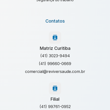
locação de mão de obra especializada em sst
ltcat orçamento
ltcat preço
ltcat quanto custa
Contatos
ltcat valor
orçamento pgr
pcmso exame demissional
pcmso exames admissionais
pcmso valor
Matriz Curitiba
plano de ação de incidentes
preço de ltcat
(41) 3023-9494
preço laudo ltcat
(41) 99660-0669
programa de gerenciamento de risco
comercial@reviversaude.com.br
programa de gerenciamento de riscos ocupacionais
programa de pca
programa de pcmso
programa de pgr e pcmso
Filial
programas de saúde e segurança do trabalho
(41) 99761-0952