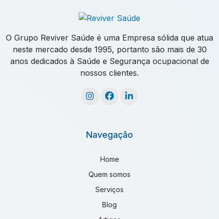
exame admissional medicina do trabalho
exame aso onde fazer
exame aso valor
O Grupo Reviver Saúde é uma Empresa sólida que atua
exame de covid sangue
neste mercado desde 1995, portanto são mais de 30
anos dedicados à Saúde e Segurança ocupacional de
exame de eletrocardiograma com laudo
nossos clientes.
exame de eletroencefalograma
exame de espirometria
exame de retorno ao trabalho
Navegação
exame de urina preço
exame demissional em paraná
Home
exame demissional empresas
Quem somos
exame do trabalho
exame eeg onde fazer
Serviços
exame medicina do trabalho
Blog