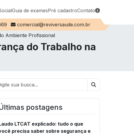
Social
Guia de exames
Pré cadastro
Contato
E-mail:
669
comercial@reviversaude.com.br
do Ambiente Profissional
rança do Trabalho na
Buscar
Últimas postagens
Laudo LTCAT explicado: tudo o que
você precisa saber sobre segurança e