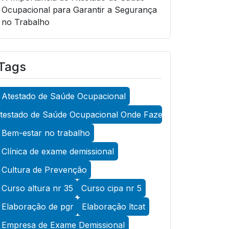
Ocupacional para Garantir a Segurança
no Trabalho
A Importância do Atestado de Saúde
Ocupacional para Garantir a Segurança
Tags
no Trabalho
A Importância do Atestado de Saúde
Atestado de Saúde Ocupacional
Ocupacional para Promover a
Segurança no Trabalho
testado de Saúde Ocupacional Onde Fazer
A Importância do Exame Admissional
Bem-estar no trabalho
para Garantir a Saúde Ocupacional
Clínica de exame demissional
Eficiente
Cultura de Prevenção
A Importância do Exame ASO para
Curso altura nr 35
Curso cipa nr 5
Garantir a Saúde Ocupacional Eficiente
Elaboração de pgr
Elaboração ltcat
A Importância do Exame de Acuidade
Visual para Manter a Saúde Ocular
Empresa de Exame Demissional