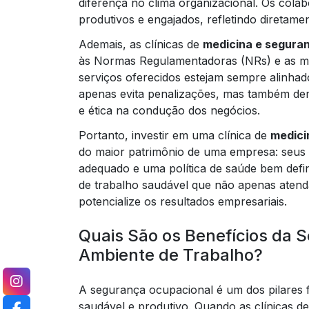
diferença no clima organizacional. Os col
produtivos e engajados, refletindo diretame
Ademais, as clínicas de
medicina e seguran
às Normas Regulamentadoras (NRs) e as mel
serviços oferecidos estejam sempre alinhado
apenas evita penalizações, mas também de
e ética na condução dos negócios.
Portanto, investir em uma clínica de
medici
do maior patrimônio de uma empresa: se
adequado e uma política de saúde bem def
de trabalho saudável que não apenas aten
potencialize os resultados empresariais.
Quais São os Benefícios da 
Ambiente de Trabalho?
A segurança ocupacional é um dos pilares
saudável e produtivo. Quando as clínicas d