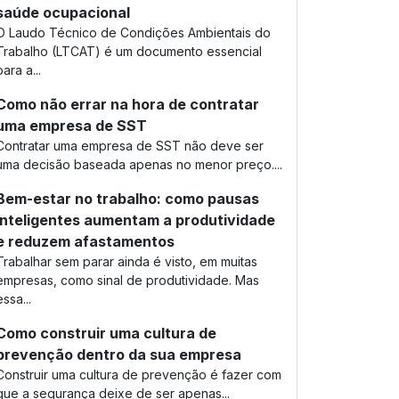
saúde ocupacional
O Laudo Técnico de Condições Ambientais do
Trabalho (LTCAT) é um documento essencial
para a...
Como não errar na hora de contratar
uma empresa de SST
Contratar uma empresa de SST não deve ser
uma decisão baseada apenas no menor preço....
Bem-estar no trabalho: como pausas
inteligentes aumentam a produtividade
e reduzem afastamentos
Trabalhar sem parar ainda é visto, em muitas
empresas, como sinal de produtividade. Mas
essa...
Como construir uma cultura de
prevenção dentro da sua empresa
Construir uma cultura de prevenção é fazer com
que a segurança deixe de ser apenas...