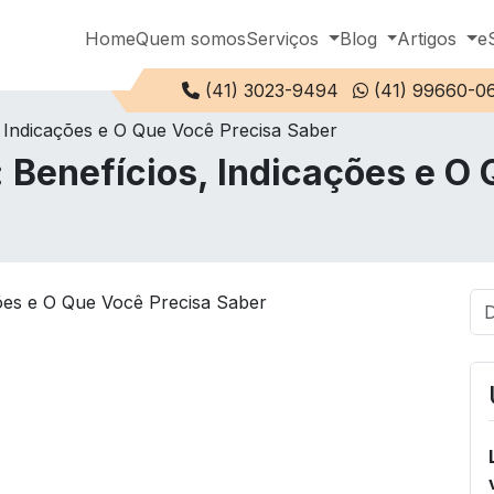
Home
Quem somos
Serviços
Blog
Artigos
e
Telefone:
(41) 3023-9494
(41) 99660-0
, Indicações e O Que Você Precisa Saber
 Benefícios, Indicações e O