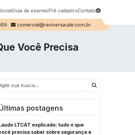
Social
Guia de exames
Pré cadastro
Contato
E-mail:
669
comercial@reviversaude.com.br
 Que Você Precisa
Buscar
Últimas postagens
Laudo LTCAT explicado: tudo o que
você precisa saber sobre segurança e