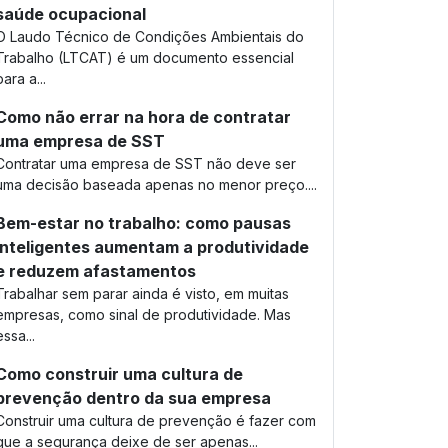
saúde ocupacional
O Laudo Técnico de Condições Ambientais do
Trabalho (LTCAT) é um documento essencial
para a...
Como não errar na hora de contratar
uma empresa de SST
Contratar uma empresa de SST não deve ser
uma decisão baseada apenas no menor preço....
Bem-estar no trabalho: como pausas
inteligentes aumentam a produtividade
e reduzem afastamentos
Trabalhar sem parar ainda é visto, em muitas
empresas, como sinal de produtividade. Mas
essa...
Como construir uma cultura de
prevenção dentro da sua empresa
Construir uma cultura de prevenção é fazer com
que a segurança deixe de ser apenas...