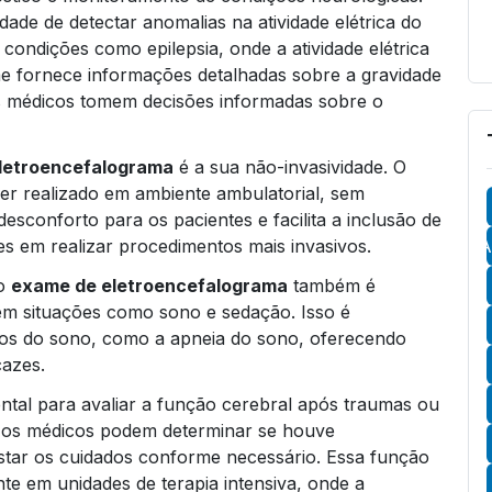
dade de detectar anomalias na atividade elétrica do
 condições como epilepsia, onde a atividade elétrica
ame fornece informações detalhadas sobre a gravidade
os médicos tomem decisões informadas sobre o
letroencefalograma
é a sua não-invasividade. O
er realizado em ambiente ambulatorial, sem
esconforto para os pacientes e facilita a inclusão de
es em realizar procedimentos mais invasivos.
A
 o
exame de eletroencefalograma
também é
al em situações como sono e sedação. Isso é
bios do sono, como a apneia do sono, oferecendo
cazes.
tal para avaliar a função cerebral após traumas ou
s, os médicos podem determinar se houve
tar os cuidados conforme necessário. Essa função
e em unidades de terapia intensiva, onde a