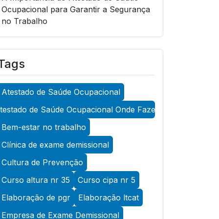
Ocupacional para Garantir a Segurança
no Trabalho
A Importância do Atestado de Saúde
Ocupacional para Garantir a Segurança
Tags
no Trabalho
A Importância do Atestado de Saúde
Atestado de Saúde Ocupacional
Ocupacional para Promover a
Segurança no Trabalho
testado de Saúde Ocupacional Onde Fazer
A Importância do Exame Admissional
Bem-estar no trabalho
para Garantir a Saúde Ocupacional
Clínica de exame demissional
Eficiente
Cultura de Prevenção
A Importância do Exame ASO para
Curso altura nr 35
Curso cipa nr 5
Garantir a Saúde Ocupacional Eficiente
Elaboração de pgr
Elaboração ltcat
A Importância do Exame de Acuidade
Visual para Manter a Saúde Ocular
Empresa de Exame Demissional