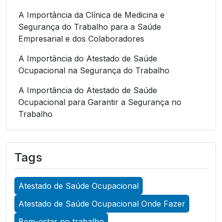
A Importância da Clínica de Medicina e
Segurança do Trabalho para a Saúde
Empresarial e dos Colaboradores
A Importância do Atestado de Saúde
Ocupacional na Segurança do Trabalho
A Importância do Atestado de Saúde
Ocupacional para Garantir a Segurança no
Trabalho
A Importância do Atestado de Saúde
Ocupacional para Garantir a Segurança no
Tags
Trabalho
A Importância do Atestado de Saúde
Atestado de Saúde Ocupacional
Ocupacional para Promover a Segurança no
Trabalho
Atestado de Saúde Ocupacional Onde Fazer
A Importância do Exame Admissional para
Bem-estar no trabalho